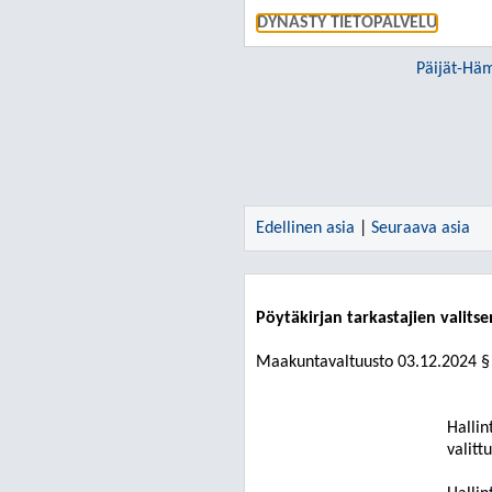
DYNASTY TIETOPALVELU
Päijät-Häm
Edellinen asia
|
Seuraava asia
Pöytäkirjan tarkastajien valits
Maakuntavaltuusto
03.12.2024
§
Hallin
valitt