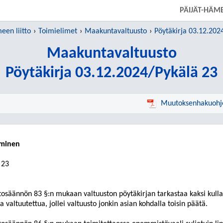
SIIRRY SUORAAN PÄÄSISÄLTÖÖN
PÄIJÄT-HÄME
een liitto
Toimielimet
Maakuntavaltuusto
Pöytäkirja 03.12.202
Maakuntavaltuusto
Pöytäkirja 03.12.2024/Pykälä 23
Muutoksenhakuohj
eminen
 23
tosäännön 83 §:n mukaan valtuuston pöytäkirjan tarkastaa kaksi kulla
ua valtuutettua, jollei valtuusto jonkin asian kohdalla toisin päätä.