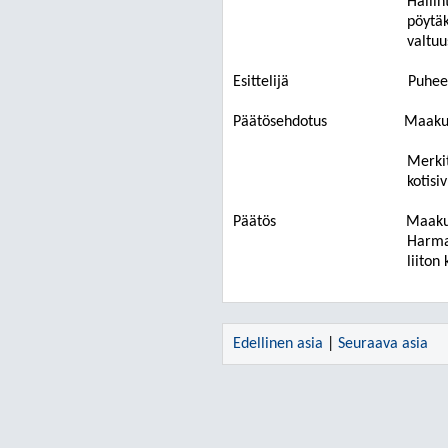
Hallin
pöytäk
valtuu
Esittelijä
Puhee
Päätösehdotus
Maakun
Merkit
kotisi
Päätös
Maakun
Harmaa
liiton
Edellinen asia
|
Seuraava asia