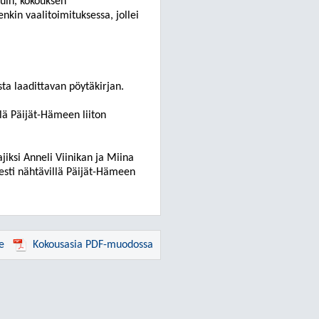
uin, kokouksen
nkin vaalitoimituksessa, jollei
ta laadittavan pöytäkirjan.
llä Päijät-Hämeen liiton
jiksi Anneli Viinikan ja Miina
sesti nähtävillä Päijät-Hämeen
e
Kokousasia PDF-muodossa