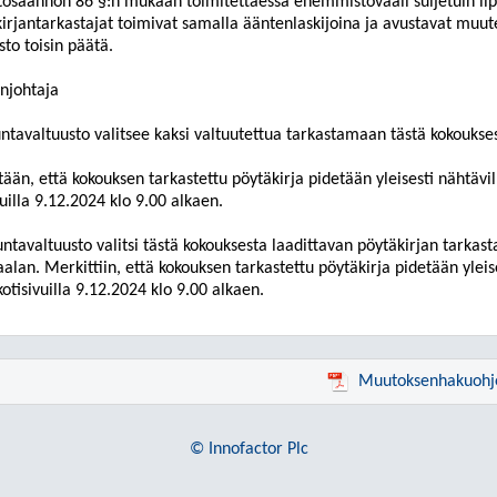
tosäännön 86 §:n mukaan toimitettaessa enemmistövaali suljetuin lip
irjantarkastajat toimivat samalla ääntenlaskijoina ja avustavat muute
sto toisin päätä.
njohtaja
tavaltuusto valitsee kaksi valtuutettua tarkastamaan tästä kokoukses
ään, että kokouksen tarkastettu pöytäkirja pidetään yleisesti nähtävi
vuilla 9.12.2024 klo 9.00 alkaen.
tavaltuusto valitsi tästä kokouksesta laadittavan pöytäkirjan tarkasta
lan. Merkittiin, että kokouksen tarkastettu pöytäkirja pidetään ylei
 kotisivuilla 9.12.2024 klo 9.00 alkaen.
Muutoksenhakuohj
© Innofactor Plc