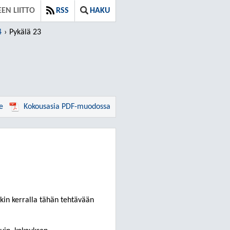
EN LIITTO
RSS
HAKU
4
Pykälä 23
e
Kokousasia PDF-muodossa
kin kerralla tähän tehtävään