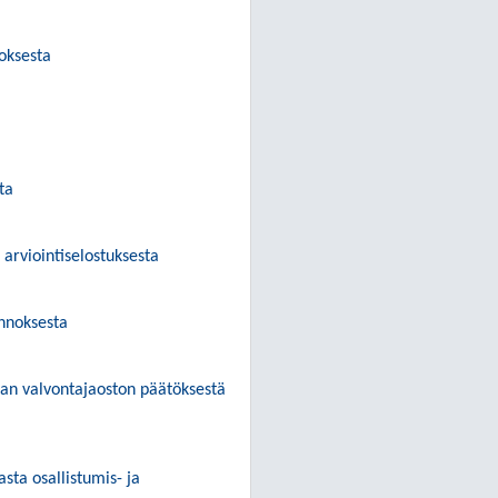
oksesta
ta
rviointiselostuksesta
nnoksesta
nan valvontajaoston päätöksestä
ta osallistumis- ja