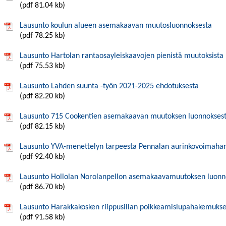
(pdf 81.04 kb)
Lausunto koulun alueen asemakaavan muutosluonnoksesta
(pdf 78.25 kb)
Lausunto Hartolan rantaosayleiskaavojen pienistä muutoksista
(pdf 75.53 kb)
Lausunto Lahden suunta -työn 2021-2025 ehdotuksesta
(pdf 82.20 kb)
Lausunto 715 Cookentien asemakaavan muutoksen luonnokses
(pdf 82.15 kb)
Lausunto YVA-menettelyn tarpeesta Pennalan aurinkovoimaha
(pdf 92.40 kb)
Lausunto Hollolan Norolanpellon asemakaavamuutoksen luonn
(pdf 86.70 kb)
Lausunto Harakkakosken riippusillan poikkeamislupahakemukse
(pdf 91.58 kb)