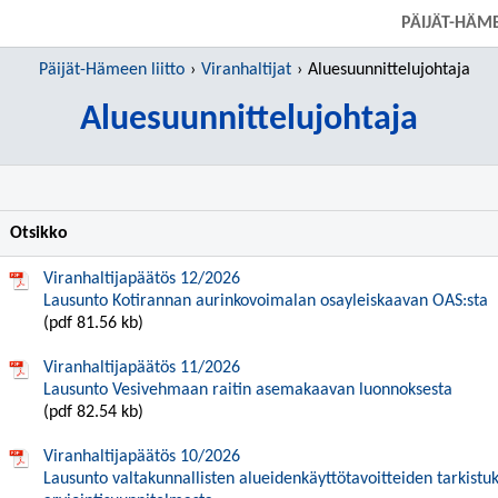
SIIRRY SUORAAN PÄÄSISÄLTÖÖN
PÄIJÄT-HÄME
Päijät-Hämeen liitto
Viranhaltijat
Aluesuunnittelujohtaja
Aluesuunnittelujohtaja
Otsikko
Viranhaltijapäätös 12/2026
Lausunto Kotirannan aurinkovoimalan osayleiskaavan OAS:sta
(pdf 81.56 kb)
Viranhaltijapäätös 11/2026
Lausunto Vesivehmaan raitin asemakaavan luonnoksesta
(pdf 82.54 kb)
Viranhaltijapäätös 10/2026
Lausunto valtakunnallisten alueidenkäyttötavoitteiden tarkistuk