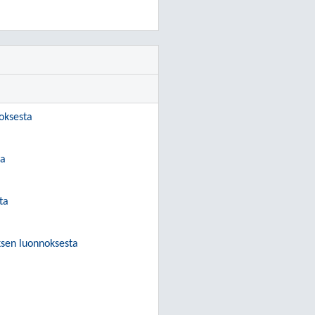
oksesta
ta
ta
sen luonnoksesta