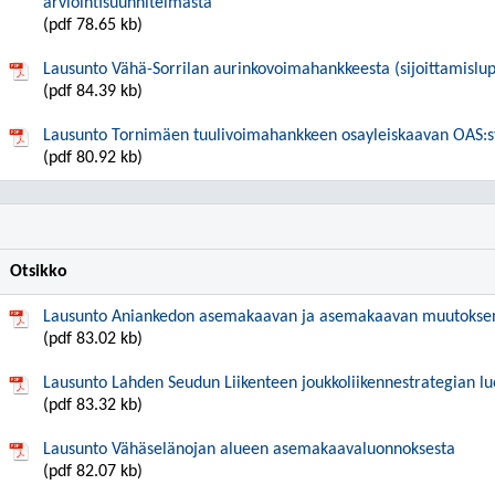
arviointisuunnitelmasta
(pdf 78.65 kb)
Lausunto Vähä-Sorrilan aurinkovoimahankkeesta (sijoittamislup
(pdf 84.39 kb)
Lausunto Tornimäen tuulivoimahankkeen osayleiskaavan OAS:s
(pdf 80.92 kb)
Otsikko
Lausunto Aniankedon asemakaavan ja asemakaavan muutoksen
(pdf 83.02 kb)
Lausunto Lahden Seudun Liikenteen joukkoliikennestrategian l
(pdf 83.32 kb)
Lausunto Vähäselänojan alueen asemakaavaluonnoksesta
(pdf 82.07 kb)