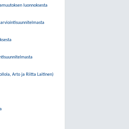
amuutoksen luonnoksesta
 arviointisuunnitelmasta
ksesta
intisuunnitelmasta
ola, Arto ja Riitta Laitinen)
a