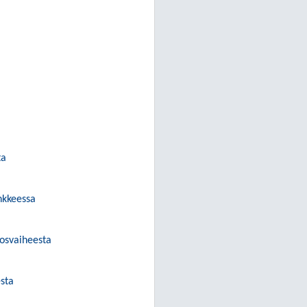
ta
nkkeessa
osvaiheesta
sta