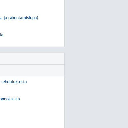
a ja rakentamislupa)
ta
 ehdotuksesta
uonnoksesta