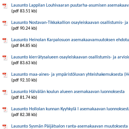
Lausunto Lappilan Louhivaaran puutarha-asumisen asemakaav
(pdf 83.51 kb)
Lausunto Nostavan-Tikkakallion osayleiskaavan osallistumis- ja
(pdf 90.24 kb)
Lausunto Heinolan Karpalosuon asemakaavamuutoksen ehdotu
(pdf 84.85 kb)
Lausunto kierrätysalueen osayleiskaavan osallistumis- ja arvio
(pdf 83.63 kb)
Lausunto maa-aines- ja ympäristöluvan yhteishakemuksesta (Holl
(pdf 92.10 kb)
Lausunto Hälvälän koulun alueen asemakaavan luonnoksesta
(pdf 81.74 kb)
Lausunto Hollolan kunnan Kyyhkylä I asemakaavan luonnoksest
(pdf 82.38 kb)
Lausunto Sysmän Päijätsalon ranta-asemakaavan muutoksesta