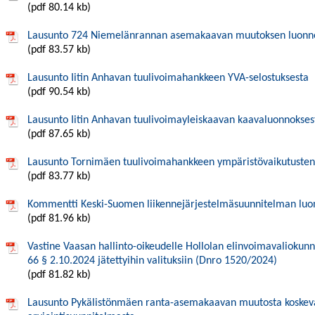
(pdf 80.14 kb)
Lausunto 724 Niemelänrannan asemakaavan muutoksen luonn
(pdf 83.57 kb)
Lausunto Iitin Anhavan tuulivoimahankkeen YVA-selostuksesta
(pdf 90.54 kb)
Lausunto Iitin Anhavan tuulivoimayleiskaavan kaavaluonnokses
(pdf 87.65 kb)
Lausunto Tornimäen tuulivoimahankkeen ympäristövaikutusten a
(pdf 83.77 kb)
Kommentti Keski-Suomen liikennejärjestelmäsuunnitelman luo
(pdf 81.96 kb)
Vastine Vaasan hallinto-oikeudelle Hollolan elinvoimavaliokun
66 § 2.10.2024 jätettyihin valituksiin (Dnro 1520/2024)
(pdf 81.82 kb)
Lausunto Pykälistönmäen ranta-asemakaavan muutosta koskevas