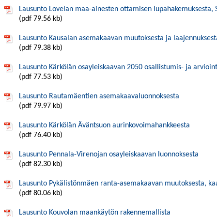
Lausunto Lovelan maa-ainesten ottamisen lupahakemuksesta,
(pdf 79.56 kb)
Lausunto Kausalan asemakaavan muutoksesta ja laajennuksest
(pdf 79.38 kb)
Lausunto Kärkölän osayleiskaavan 2050 osallistumis- ja arvioin
(pdf 77.53 kb)
Lausunto Rautamäentien asemakaavaluonnoksesta
(pdf 79.97 kb)
Lausunto Kärkölän Äväntsuon aurinkovoimahankkeesta
(pdf 76.40 kb)
Lausunto Pennala-Virenojan osayleiskaavan luonnoksesta
(pdf 82.30 kb)
Lausunto Pykälistönmäen ranta-asemakaavan muutoksesta, ka
(pdf 80.06 kb)
Lausunto Kouvolan maankäytön rakennemallista