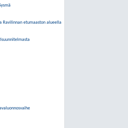
 Sysmä
a Ravilinnan etumaaston alueella
tisuunnitelmasta
avaluonnosvaihe