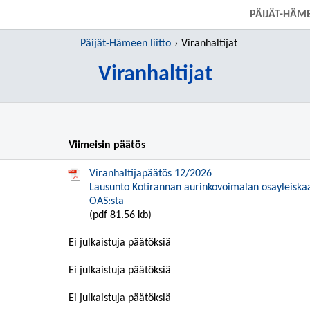
SIIRRY SUORAAN PÄÄSISÄLTÖÖN
PÄIJÄT-HÄME
Päijät-Hämeen liitto
Viranhaltijat
Viranhaltijat
Viimeisin päätös
Viranhaltijapäätös 12/2026
Lausunto Kotirannan aurinkovoimalan osayleiska
OAS:sta
(pdf 81.56 kb)
Ei julkaistuja päätöksiä
Ei julkaistuja päätöksiä
Ei julkaistuja päätöksiä