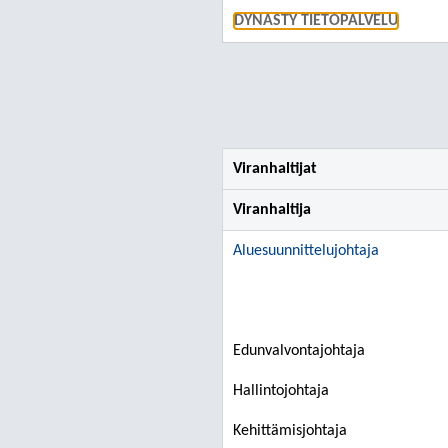
DYNASTY TIETOPALVELU
Viranhaltijat
Viranhaltija
Aluesuunnittelujohtaja
Edunvalvontajohtaja
Hallintojohtaja
Kehittämisjohtaja